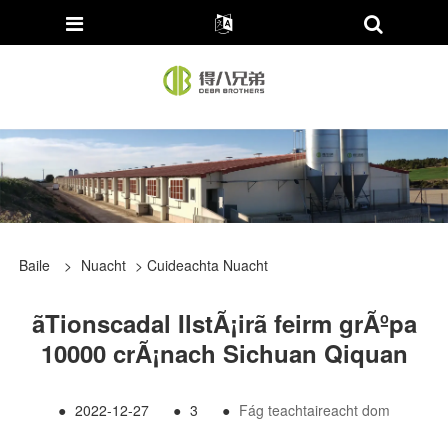
Baile
>
Nuacht
>
Cuideachta Nuacht
ãTionscadal IlstÃ¡irã feirm grÃºpa
10000 crÃ¡nach Sichuan Qiquan
●
2022-12-27
●
3
●
Fág teachtaireacht dom