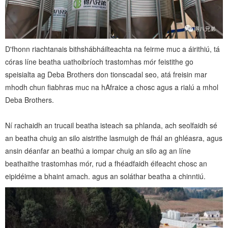
D'fhonn riachtanais bithshábháilteachta na feirme muc a áirithiú, tá
córas líne beatha uathoibríoch trastomhas mór feistithe go
speisialta ag Deba Brothers don tionscadal seo, atá freisin mar
mhodh chun fiabhras muc na hAfraice a chosc agus a rialú a mhol
Deba Brothers.
Ní rachaidh an trucail beatha isteach sa phlanda, ach seolfaidh sé
an beatha chuig an silo aistrithe lasmuigh de fhál an ghléasra, agus
ansin déanfar an beathú a iompar chuig an silo ag an líne
beathaithe trastomhas mór, rud a fhéadfaidh éifeacht chosc an
eipidéime a bhaint amach. agus an soláthar beatha a chinntiú.