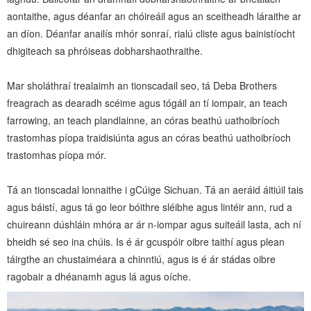
aontaithe, agus déanfar an chóireáil agus an sceitheadh ​​láraithe ar
an díon. Déanfar anailís mhór sonraí, rialú cliste agus bainistíocht
dhigiteach sa phróiseas dobharshaothraithe.
Mar sholáthraí trealaimh an tionscadail seo, tá Deba Brothers
freagrach as dearadh scéime agus tógáil an tí iompair, an teach
farrowing, an teach plandlainne, an córas beathú uathoibríoch
trastomhas píopa traidisiúnta agus an córas beathú uathoibríoch
trastomhas píopa mór.
Tá an tionscadal lonnaithe i gCúige Sichuan. Tá an aeráid áitiúil tais
agus báistí, agus tá go leor bóithre sléibhe agus lintéir ann, rud a
chuireann dúshláin mhóra ar ár n-iompar agus suiteáil lasta, ach ní
bheidh sé seo ina chúis. Is é ár gcuspóir oibre taithí agus plean
táirgthe an chustaiméara a chinntiú, agus is é ár stádas oibre
ragobair a dhéanamh agus lá agus oíche.