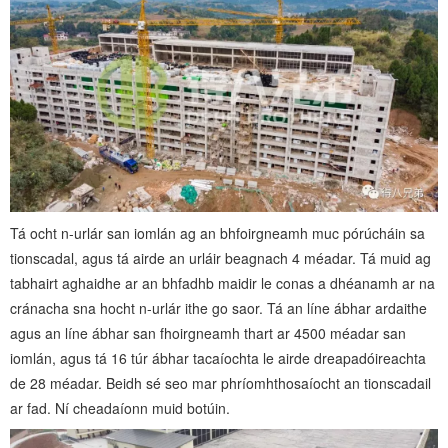
Tá ocht n-urlár san iomlán ag an bhfoirgneamh muc pórúcháin sa
tionscadal, agus tá airde an urláir beagnach 4 méadar. Tá muid ag
tabhairt aghaidhe ar an bhfadhb maidir le conas a dhéanamh ar na
cránacha sna hocht n-urlár ithe go saor. Tá an líne ábhar ardaithe
agus an líne ábhar san fhoirgneamh thart ar 4500 méadar san
iomlán, agus tá 16 túr ábhar tacaíochta le airde dreapadóireachta
de 28 méadar. Beidh sé seo mar phríomhthosaíocht an tionscadail
ar fad. Ní cheadaíonn muid botúin.