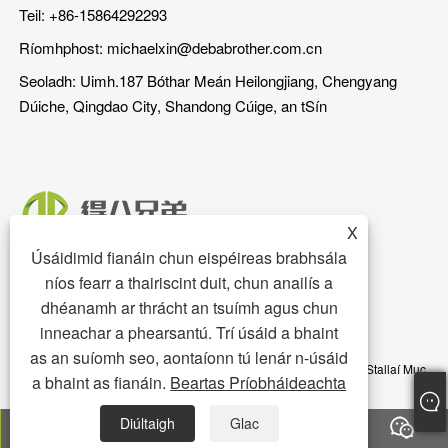
Teil: +86-15864292293
Ríomhphost:
michaelxin@debabrother.com.cn
Seoladh: Uimh.187 Bóthar Meán Heilongjiang, Chengyang
Dúiche, Qingdao City, Shandong Cúige, an tSín
X
Úsáidimid fianáin chun eispéireas brabhsála
níos fearr a thairiscint duit, chun anailís a
dhéanamh ar thrácht an tsuímh agus chun
inneachar a phearsantú. Trí úsáid a bhaint
as an suíomh seo, aontaíonn tú lenár n-úsáid
Cóipcheart © 2023 Qingdao DEBA Brother Machinery Co.,Ltd. - Stallaí Muc,
a bhaint as fianáin.
Beartas Príobháideachta
Urlár Muc, Fothaire Muc - Gach ceart ar cosaint
Diúltaigh
Glac