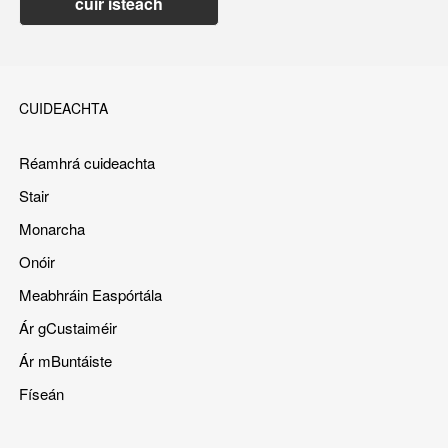
cuir isteach
CUIDEACHTA
Réamhrá cuideachta
Stair
Monarcha
Onóir
Meabhráin Easpórtála
Ár gCustaiméir
Ár mBuntáiste
Físeán