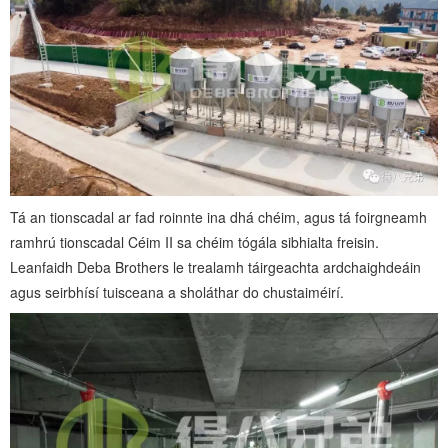
Tá an tionscadal ar fad roinnte ina dhá chéim, agus tá foirgneamh
ramhrú tionscadal Céim II sa chéim tógála sibhialta freisin.
Leanfaidh Deba Brothers le trealamh táirgeachta ardchaighdeáin
agus seirbhísí tuisceana a sholáthar do chustaiméirí.