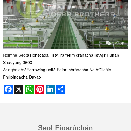
Roimhe Seo:
ãTionscadal IlstÃ¡irã feirm cránacha ilstÃ¡ir Hunan
Shaoyang 3600
Ar aghaidh:
ãFarrowing unitã Feirm chránacha Na hOileáin
Fhilipíneacha Davao
Facebook
X
WhatsApp
Pinterest
LinkedIn
Share
Seol Fiosrúchán