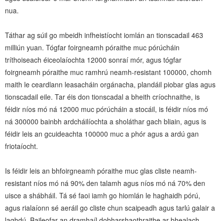
nua.
Táthar ag súil go mbeidh infheistíocht iomlán an tionscadail 463
milliún yuan. Tógfar foirgneamh póraithe muc pórúcháin
tríthoiseach éiceolaíochta 12000 sonraí mór, agus tógfar
foirgneamh póraithe muc ramhrú neamh-resistant 100000, chomh
maith le ceardlann leasacháin orgánacha, plandáil piobar glas agus
tionscadail eile. Tar éis don tionscadal a bheith críochnaithe, is
féidir níos mó ná 12000 muc pórúcháin a stocáil, is féidir níos mó
ná 300000 bainbh ardcháilíochta a sholáthar gach bliain, agus is
féidir leis an gcuideachta 100000 muc a phór agus a ardú gan
friotaíocht.
Is féidir leis an bhfoirgneamh póraithe muc glas cliste neamh-
resistant níos mó ná 90% den talamh agus níos mó ná 70% den
uisce a shábháil. Tá sé faoi iamh go hiomlán le haghaidh pórú,
agus rialaíonn sé aeráil go cliste chun scaipeadh agus tarlú galair a
laghdú. Baileofar an dramhaíl dobharshaothraithe ar bhealach