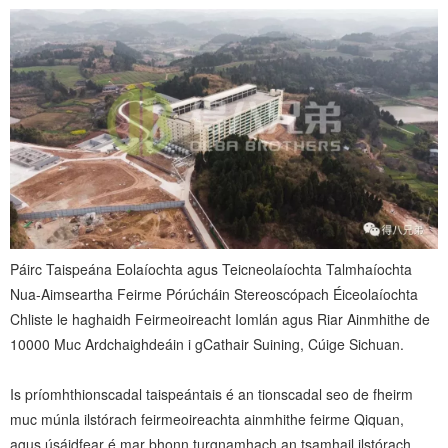
Páirc Taispeána Eolaíochta agus Teicneolaíochta Talmhaíochta
Nua-Aimseartha Feirme Pórúcháin Stereoscópach Éiceolaíochta
Chliste le haghaidh Feirmeoireacht Iomlán agus Riar Ainmhithe de
10000 Muc Ardchaighdeáin i gCathair Suining, Cúige Sichuan.
Is príomhthionscadal taispeántais é an tionscadal seo de fheirm
muc múnla ilstórach feirmeoireachta ainmhithe feirme Qiquan,
agus úsáidfear é mar bhonn turgnamhach an tsamhail ilstórach