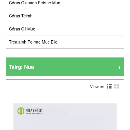
Córas Glanadh Feirme Muc
Córas Téimh
Córas Óil Muc
Trealamh Feirme Muc Eile
Táirgí Nua
View as