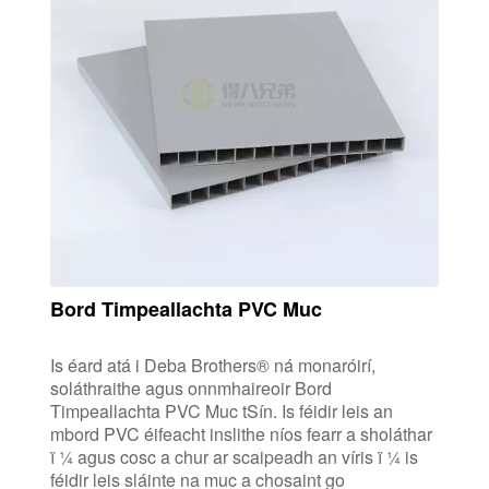
Bord Timpeallachta PVC Muc
Is éard atá i Deba Brothers® ná monaróirí,
soláthraithe agus onnmhaireoir Bord
Timpeallachta PVC Muc tSín. Is féidir leis an
mbord PVC éifeacht inslithe níos fearr a sholáthar
ï ¼ agus cosc ​​a chur ar scaipeadh an víris ï ¼ is
féidir leis sláinte na muc a chosaint go