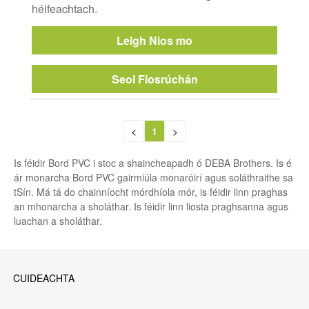
héifeachtach.
Leigh Nios mo
Seol Fiosrúchán
<
1
>
Is féidir Bord PVC i stoc a shaincheapadh ó DEBA Brothers. Is é
ár monarcha Bord PVC gairmiúla monaróirí agus soláthraithe sa
tSín. Má tá do chainníocht mórdhíola mór, is féidir linn praghas
an mhonarcha a sholáthar. Is féidir linn liosta praghsanna agus
luachan a sholáthar.
CUIDEACHTA