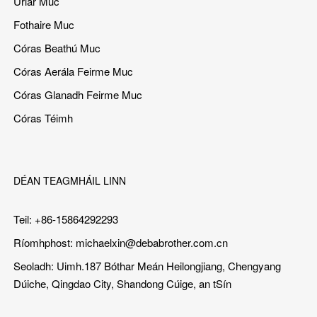
Urlár Muc
Fothaire Muc
Córas Beathú Muc
Córas Aerála Feirme Muc
Córas Glanadh Feirme Muc
Córas Téimh
DÉAN TEAGMHÁIL LINN
Teil: +86-15864292293
Ríomhphost:
michaelxin@debabrother.com.cn
Seoladh: Uimh.187 Bóthar Meán Heilongjiang, Chengyang
Dúiche, Qingdao City, Shandong Cúige, an tSín