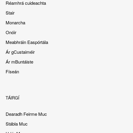
Réamhrá cuideachta
Stair
Monarcha
Onóir
Meabhráin Easpórtála
Ár gCustaiméir
Ár mBuntáiste
Físeán
TÁIRGÍ
Dearadh Feirme Muc
Stábla Muc