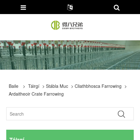
Baile
>
Táirgí
>
Stábla Muc
>
Cliathbhosca Farrowing
>
Ardaitheoir Crate Farrowing
Táirgí