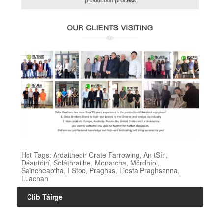
Hot Tags: Ardaitheoir Crate Farrowing, An tSín,
Déantóirí, Soláthraithe, Monarcha, Mórdhíol,
Saincheaptha, I Stoc, Praghas, Liosta Praghsanna,
Luachan
Clib Táirge