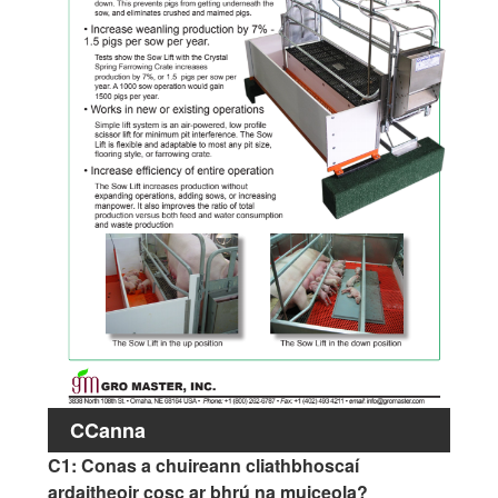
CCanna
C1: Conas a chuireann cliathbhoscaí
ardaitheoir cosc ​​ar bhrú na muiceola?