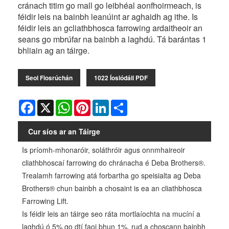
cránach titim go mall go leibhéal aonfhoirmeach, is
féidir leis na bainbh leanúint ar aghaidh ag ithe. Is
féidir leis an gcliathbhosca farrowing ardaitheoir an
seans go mbrúfar na bainbh a laghdú. Tá barántas 1
bhliain ag an táirge.
Seol Fiosrúchán
1022 Íoslódáil PDF
Facebook
X
WhatsApp
Pinterest
LinkedIn
Share
Cur síos ar an Táirge
Is príomh-mhonaróir, soláthróir agus onnmhaireoir
cliathbhoscaí farrowing do chránacha é Deba Brothers®.
Trealamh farrowing atá forbartha go speisialta ag Deba
Brothers® chun bainbh a chosaint is ea an cliathbhosca
Farrowing Lift.
Is féidir leis an táirge seo ráta mortlaíochta na mucíní a
laghdú ó 5% go dtí faoi bhun 1%, rud a choscann bainbh