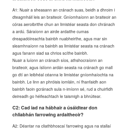
A1: Nuair a sheasann an cránach suas, beidh a dhroim i
dteagmháil leis an braiteoir. Gníomhaíonn an braiteoir an
córas aeroibrithe chun an limistéar seasta don chránach
a ardú. Sáraíonn an airde ardaithe cumas
dreapadóireachta bainbh nuabheirthe, agus mar sin
sleamhnaíonn na bainbh as limistéar seasta na cránach
agus fanann siad sa chrios scíthe bainbh.
Nuair a luíonn an cránach síos, athshocraíonn an
braiteoir, agus íslíonn ardán seasta na cránach go mall
go dtí an leibhéal céanna le limistéar gníomhaíochta na
bainbh. Le linn an phróisis iomláin, ní fhanfaidh aon
bainbh faoin gcránach sula n-imíonn sé, rud a chuirfidh
deireadh go héifeachtach le taismigh a bhrúitear.
C2: Cad iad na hábhair a úsáidtear don
chliabhán farrowing ardaitheoir?
A2: Déantar na cliathbhoscaí farrowing agus na stallaí