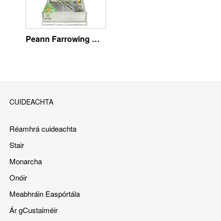
Peann Farrowing WELSAFE le haghaidh cránacha scaoilte - Fócas ar leas ainmhithe
CUIDEACHTA
Réamhrá cuideachta
Stair
Monarcha
Onóir
Meabhráin Easpórtála
Ár gCustaiméir