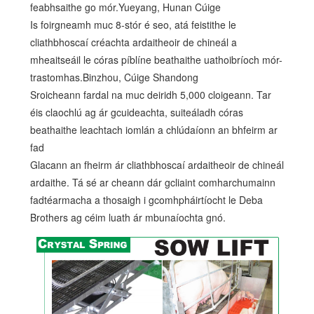
feabhsaithe go mór.Yueyang, Hunan Cúige
Is foirgneamh muc 8-stór é seo, atá feistithe le
cliathbhoscaí créachta ardaitheoir de chineál a
mheaitseáil le córas píblíne beathaithe uathoibríoch mór-
trastomhas.Binzhou, Cúige Shandong
Sroicheann fardal na muc deiridh 5,000 cloigeann. Tar
éis claochlú ag ár gcuideachta, suiteáladh córas
beathaithe leachtach iomlán a chlúdaíonn an bhfeirm ar
fad
Glacann an fheirm ár cliathbhoscaí ardaitheoir de chineál
ardaithe. Tá sé ar cheann dár gcliaint comharchumainn
fadtéarmacha a thosaigh i gcomhpháirtíocht le Deba
Brothers ag céim luath ár mbunaíochta gnó.