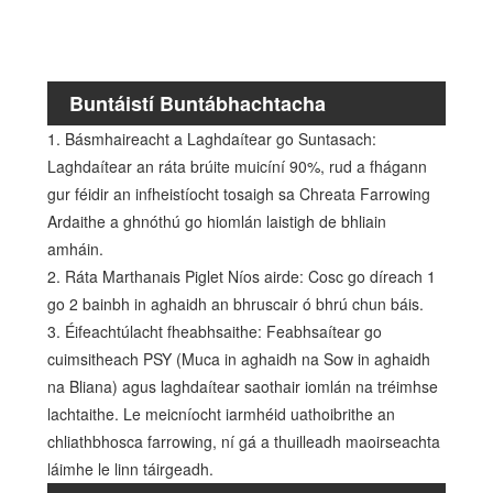
Stábl
ghalb
go hi
Buntáistí Buntábhachtacha
1. Básmhaireacht a Laghdaítear go Suntasach:
Laghdaítear an ráta brúite muicíní 90%, rud a fhágann
gur féidir an infheistíocht tosaigh sa Chreata Farrowing
Ardaithe a ghnóthú go hiomlán laistigh de bhliain
amháin.
2. Ráta Marthanais Piglet Níos airde: Cosc go díreach 1
go 2 bainbh in aghaidh an bhruscair ó bhrú chun báis.
3. Éifeachtúlacht fheabhsaithe: Feabhsaítear go
cuimsitheach PSY (Muca in aghaidh na Sow in aghaidh
na Bliana) agus laghdaítear saothair iomlán na tréimhse
lachtaithe. Le meicníocht iarmhéid uathoibrithe an
chliathbhosca farrowing, ní gá a thuilleadh maoirseachta
láimhe le linn táirgeadh.