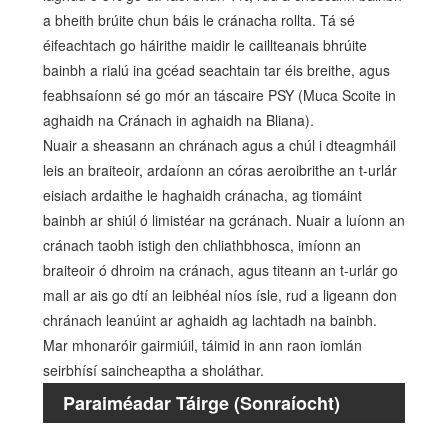
a bheith brúite chun báis le cránacha rollta. Tá sé
éifeachtach go háirithe maidir le caillteanais bhrúite
bainbh a rialú ina gcéad seachtain tar éis breithe, agus
feabhsaíonn sé go mór an táscaire PSY (Muca Scoite in
aghaidh na Cránach in aghaidh na Bliana).
Nuair a sheasann an chránach agus a chúl i dteagmháil
leis an braiteoir, ardaíonn an córas aeroibrithe an t-urlár
eisiach ardaithe le haghaidh cránacha, ag tiomáint
bainbh ar shiúl ó limistéar na gcránach. Nuair a luíonn an
cránach taobh istigh den chliathbhosca, imíonn an
braiteoir ó dhroim na cránach, agus titeann an t-urlár go
mall ar ais go dtí an leibhéal níos ísle, rud a ligeann don
chránach leanúint ar aghaidh ag lachtadh na bainbh.
Mar mhonaróir gairmiúil, táimid in ann raon iomlán
seirbhísí saincheaptha a sholáthar.
Paraiméadar Táirge (Sonraíocht)
Méid
iomlá