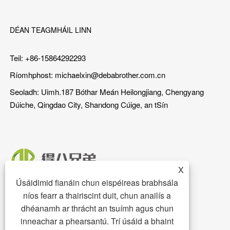
DÉAN TEAGMHÁIL LINN
Teil: +86-15864292293
Ríomhphost:
michaelxin@debabrother.com.cn
Seoladh: Uimh.187 Bóthar Meán Heilongjiang, Chengyang
Dúiche, Qingdao City, Shandong Cúige, an tSín
X
Úsáidimid fianáin chun eispéireas brabhsála
níos fearr a thairiscint duit, chun anailís a
dhéanamh ar thrácht an tsuímh agus chun
inneachar a phearsantú. Trí úsáid a bhaint