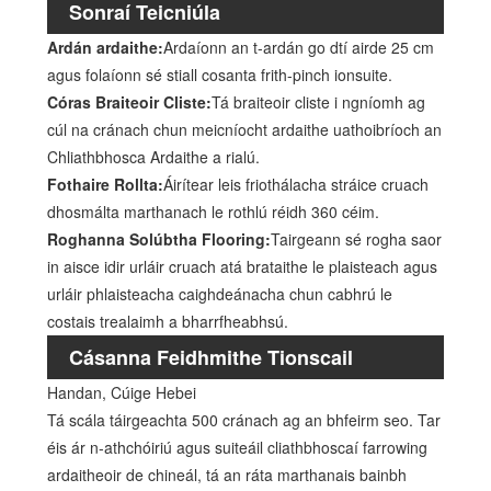
Sonraí Teicniúla
Ardán ardaithe:
Ardaíonn an t-ardán go dtí airde 25 cm
agus folaíonn sé stiall cosanta frith-pinch ionsuite.
Córas Braiteoir Cliste:
Tá braiteoir cliste i ngníomh ag
cúl na cránach chun meicníocht ardaithe uathoibríoch an
Chliathbhosca Ardaithe a rialú.
Fothaire Rollta:
Áirítear leis friothálacha stráice cruach
dhosmálta marthanach le rothlú réidh 360 céim.
Roghanna Solúbtha Flooring:
Tairgeann sé rogha saor
in aisce idir urláir cruach atá brataithe le plaisteach agus
urláir phlaisteacha caighdeánacha chun cabhrú le
costais trealaimh a bharrfheabhsú.
Cásanna Feidhmithe Tionscail
Handan, Cúige Hebei
Tá scála táirgeachta 500 cránach ag an bhfeirm seo. Tar
éis ár n-athchóiriú agus suiteáil cliathbhoscaí farrowing
ardaitheoir de chineál, tá an ráta marthanais bainbh