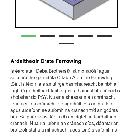
Ardaitheoir Crate Farrowing
Is éard atá i Deba Brothers® ná monaróirí agus
soláthraithe gairmiúla Cliabh Ardaithe Farrowing
tSín. Is féidir leis an táirge básmhaireacht bainbh a
laghdú go héifeachtach agus ráthaíocht bhunúsach a
sholáthar do PSY. Nuair a sheasann an chránach,
téann cúl na cránach i dteagmháil leis an braiteoir
agus ardaíonn sé suíomh na cránach tríd an gcóras
brú. Sa phróiseas, fágfaidh an piglet an t-ardaitheoir
cránach. Nuair a luíonn an cránach síos, déantar an
braiteoir stalla a mhúchadh, agus tar éis suíomh na