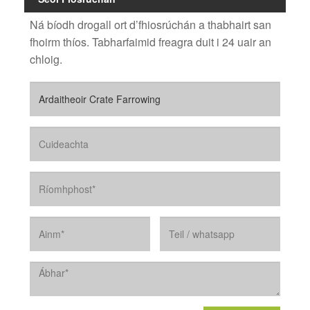
Ná bíodh drogall ort d’fhiosrúchán a thabhairt san
fhoirm thíos. Tabharfaimid freagra duit i 24 uair an
chloig.