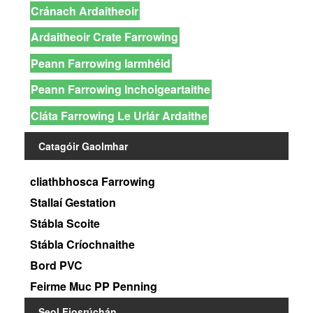
Cránach Ardaitheoir
Ardaitheoir Crate Farrowing
Peann Farrowing Iarmhéid
Peann Farrowing Inchoigeartaithe
Cláta Farrowing Le Urlár Ardaithe
Catagóir Gaolmhar
cliathbhosca Farrowing
Stallaí Gestation
Stábla Scoite
Stábla Críochnaithe
Bord PVC
Feirme Muc PP Penning
Seol Fiosrúchán