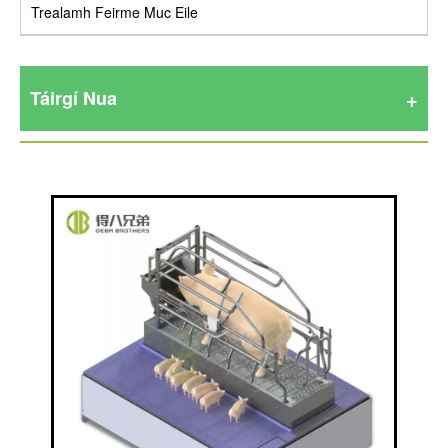
Trealamh Feirme Muc Eile
Táirgí Nua