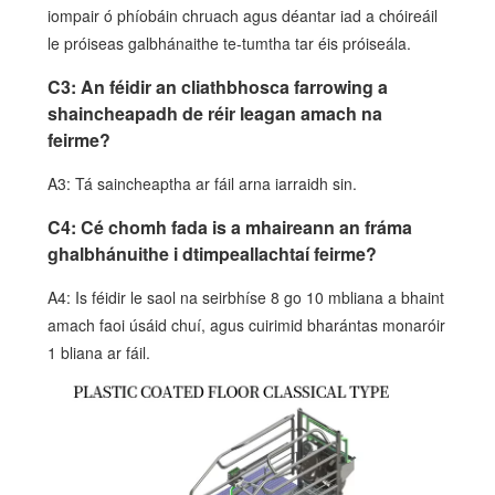
iompair ó phíobáin chruach agus déantar iad a chóireáil
le próiseas galbhánaithe te-tumtha tar éis próiseála.
C3: An féidir an cliathbhosca farrowing a
shaincheapadh de réir leagan amach na
feirme?
A3: Tá saincheaptha ar fáil arna iarraidh sin.
C4: Cé chomh fada is a mhaireann an fráma
ghalbhánuithe i dtimpeallachtaí feirme?
A4: Is féidir le saol na seirbhíse 8 go 10 mbliana a bhaint
amach faoi úsáid chuí, agus cuirimid bharántas monaróir
1 bliana ar fáil.