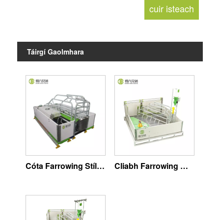
Táirgí Gaolmhara
Cóta Farrowing Stíl na hEorpa
Cliabh Farrowing Welsafe