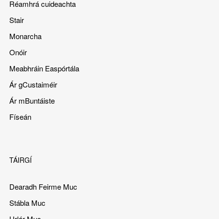
Réamhrá cuideachta
Stair
Monarcha
Onóir
Meabhráin Easpórtála
Ár gCustaiméir
Ár mBuntáiste
Físeán
TÁIRGÍ
Dearadh Feirme Muc
Stábla Muc
Urlár Muc