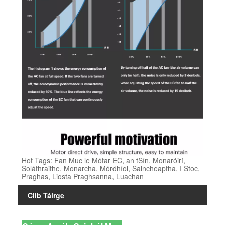
Hot Tags: Fan Muc le Mótar EC, an tSín, Monaróirí,
Soláthraithe, Monarcha, Mórdhíol, Saincheaptha, I Stoc,
Praghas, Liosta Praghsanna, Luachan
Clib Táirge