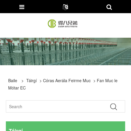
Baile
>
Táirgí
>
Córas Aerála Feirme Muc
> Fan Muc le
Mótar EC
Táirgí