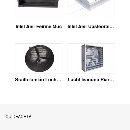
Inlet Aeir Feirme Muc
Inlet Aeir Uasteorainn Feirme Muc
Sraith Iomlán Lucht leanúna Plaisteacha
Lucht leanúna Riar Ainmhithe ag Athchóiriú Aerála
CUIDEACHTA