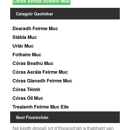
Córas Aerála Scioból Muc
Catagóir Gaolmhar
Dearadh Feirme Muc
Stábla Muc
Urlár Muc
Fothaire Muc
Córas Beathú Muc
Córas Aerála Feirme Muc
Córas Glanadh Feirme Muc
Córas Téimh
Córas Óil Muc
Trealamh Feirme Muc Eile
Seol Fiosrúchán
Ná bíodh drogall ort d’fhiosrúchán a thabhairt san