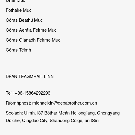
Fothaire Muc
Córas Beathú Muc
Córas Aerála Feirme Muc
Córas Glanadh Feirme Muc
Córas Téimh
DÉAN TEAGMHÁIL LINN
Teil: +86-15864292293
Ríomhphost:
michaelxin@debabrother.com.cn
Seoladh: Uimh.187 Bóthar Meán Heilongjiang, Chengyang
Dúiche, Qingdao City, Shandong Cúige, an tSín