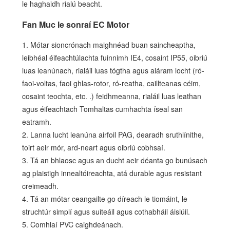
le haghaidh rialú beacht.
Fan Muc le sonraí EC Motor
1. Mótar sioncrónach maighnéad buan saincheaptha,
leibhéal éifeachtúlachta fuinnimh IE4, cosaint IP55, oibriú
luas leanúnach, rialáil luas tógtha agus aláram locht (ró-
faoi-voltas, faoi ghlas-rotor, ró-reatha, caillteanas céim,
cosaint teochta, etc. .) feidhmeanna, rialáil luas leathan
agus éifeachtach Tomhaltas cumhachta íseal san
eatramh.
2. Lanna lucht leanúna airfoil PAG, dearadh sruthlínithe,
toirt aeir mór, ard-neart agus oibriú cobhsaí.
3. Tá an bhlaosc agus an ducht aeir déanta go bunúsach
ag plaistigh innealtóireachta, atá durable agus resistant
creimeadh.
4. Tá an mótar ceangailte go díreach le tiomáint, le
struchtúr simplí agus suiteáil agus cothabháil áisiúil.
5. Comhlaí PVC caighdeánach.