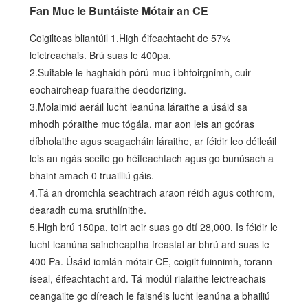
Fan Muc le Buntáiste Mótair an CE
Coigilteas bliantúil 1.High éifeachtacht de 57%
leictreachais. Brú suas le 400pa.
2.Suitable le haghaidh pórú muc i bhfoirgnimh, cuir
eochaircheap fuaraithe deodorizing.
3.Molaimid aeráil lucht leanúna láraithe a úsáid sa
mhodh póraithe muc tógála, mar aon leis an gcóras
díbholaithe agus scagacháin láraithe, ar féidir leo déileáil
leis an ngás sceite go héifeachtach agus go bunúsach a
bhaint amach 0 truailliú gáis.
4.Tá an dromchla seachtrach araon réidh agus cothrom,
dearadh cuma sruthlínithe.
5.High brú 150pa, toirt aeir suas go dtí 28,000. Is féidir le
lucht leanúna saincheaptha freastal ar bhrú ard suas le
400 Pa. Úsáid iomlán mótair CE, coigilt fuinnimh, torann
íseal, éifeachtacht ard. Tá modúl rialaithe leictreachais
ceangailte go díreach le faisnéis lucht leanúna a bhailiú