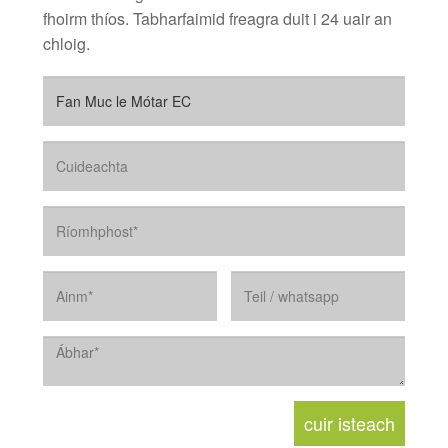
fhoirm thíos. Tabharfaimid freagra duit i 24 uair an
chloig.