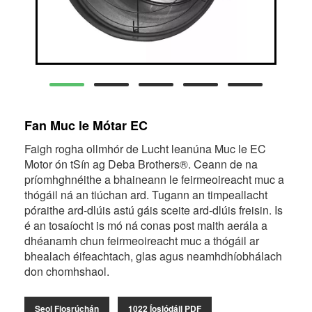
Fan Muc le Mótar EC
Faigh rogha ollmhór de Lucht leanúna Muc le EC
Motor ón tSín ag Deba Brothers®. Ceann de na
príomhghnéithe a bhaineann le feirmeoireacht muc a
thógáil ná an tiúchan ard. Tugann an timpeallacht
póraithe ard-dlúis astú gáis sceite ard-dlúis freisin. Is
é an tosaíocht is mó ná conas post maith aerála a
dhéanamh chun feirmeoireacht muc a thógáil ar
bhealach éifeachtach, glas agus neamhdhíobhálach
don chomhshaol.
Seol Fiosrúchán
1022 Íoslódáil PDF