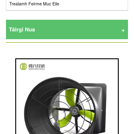
Trealamh Feirme Muc Eile
Táirgí Nua