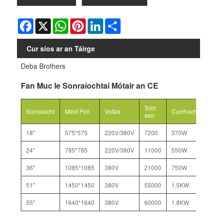
Facebook
X
WhatsApp
Pinterest
LinkedIn
Share
Cur síos ar an Táirge
Deba Brothers
Fan Muc le Sonraíochtaí Mótair an CE
Toirt
Sonraíocht
Méid Poll
Voltas
Cumhacht
Mó
aeir
18"
575*575
220V/380V
7200
370W
50
24"
785*785
220V/380V
11000
550W
75
36"
1085*1085
380V
21000
750W
75
51"
1450*1450
380V
55000
1.5KW
2.
55"
1640*1640
380V
60000
1.8KW
2.