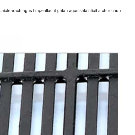
baictéarach agus timpeallacht ghlan agus shláintiúil a chur chun