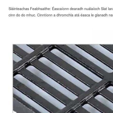
Sláinteachas Feabhsaithe: Éascaíonn dearadh nuálaíoch Slat Iarain
cinn do do mhuc. Cinntíonn a dhromchla atá éasca le glanadh na c