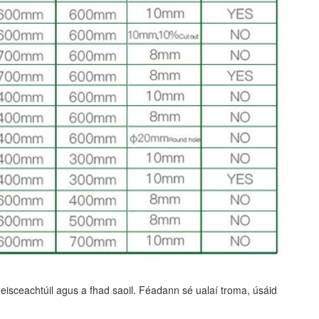
t eisceachtúil agus a fhad saoil. Féadann sé ualaí troma, úsáid