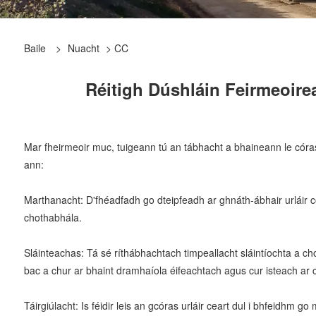
Baile
>
Nuacht
>
CC
Réitigh Dúshláin Feirmeoirea
Mar fheirmeoir muc, tuigeann tú an tábhacht a bhaineann le córas 
ann:
Marthanacht: D'fhéadfadh go dteipfeadh ar ghnáth-ábhair urláir 
chothabhála.
Sláinteachas: Tá sé ríthábhachtach timpeallacht sláintíochta a cho
bac a chur ar bhaint dramhaíola éifeachtach agus cur isteach ar 
Táirgiúlacht: Is féidir leis an gcóras urláir ceart dul i bhfeidhm g