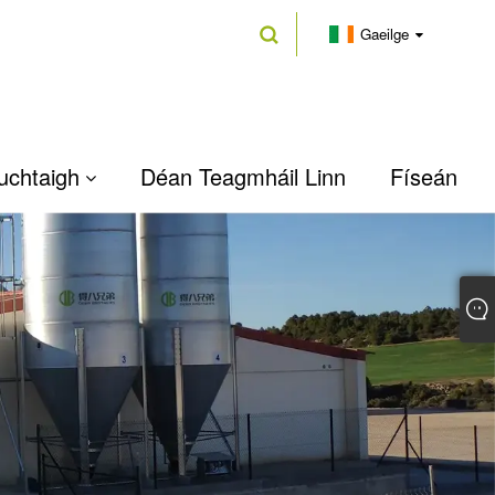
Gaeilge
luchtaigh
Déan Teagmháil Linn
Físeán