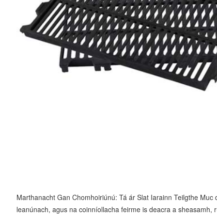
Marthanacht Gan Chomhoiriúnú: Tá ár Slat Iarainn Teilgthe Muc déan
leanúnach, agus na coinníollacha feirme is deacra a sheasamh, r