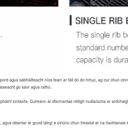
ord agus sábháilteacht níos fearr ar fáil do do mhuc, ag cur chun cinn
uaiseacht go saor agus rathú.
háirtí iontaofa. Cuireann ár dtiomantas réitigh nuálaíocha ar ardchaigh
, agus déantar ár gcuid táirgí a oiriúnú chun freastal ar na riachtanais