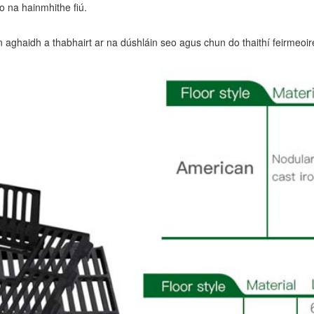
 na hainmhithe fiú.
 aghaidh a thabhairt ar na dúshláin seo agus chun do thaithí feirmeo