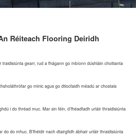
 An Réiteach Flooring Deiridh
 traidisiúnta gearr, rud a fhágann go mbíonn dúshláin choitianta
thsholáthrófar go minic agus go dtiocfaidh méadú ar chostais
hdú i do thréad muc. Mar sin féin, d’fhéadfadh urláir thraidisiúnta
r do do mhuc. B’fhéidir nach dtairgfidh ábhair urláir thraidisiúnta