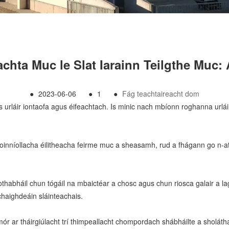
chta Muc le Slat Iarainn Teilgthe Muc:
●
2023-06-06
●
1
●
Fág teachtaireacht dom
urláir iontaofa agus éifeachtach. Is minic nach mbíonn roghanna urláir
coinníollacha éilitheacha feirme muc a sheasamh, rud a fhágann go n-a
thabháil chun tógáil na mbaictéar a chosc agus chun riosca galair a lag
chaighdeáin sláinteachais.
o mór ar tháirgiúlacht trí thimpeallacht chompordach shábháilte a sholátha