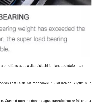
 a bhfolláine agus a dtáirgiúlacht iomlán. Laghdaíonn an
deán ar fáil sinn. Má roghnaíonn tú Slat Iarainn Teilgthe Muc,
 sin. Cuirimid raon méideanna agus cumraíochtaí ar fáil chun a