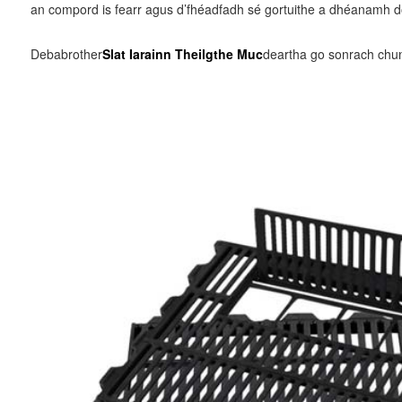
an compord is fearr agus d’fhéadfadh sé gortuithe a dhéanamh do
Debabrother
Slat Iarainn Theilgthe Muc
deartha go sonrach chun