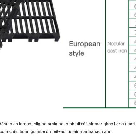
ta as iarann ​​teilgthe préimhe, a bhfuil cáil air mar gheall ar a near
ud a chinntíonn go mbeidh réiteach urláir marthanach ann.