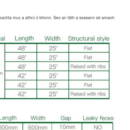
ireachta muc a athrú ó bhonn. Seo an fáth a seasann sé amach: