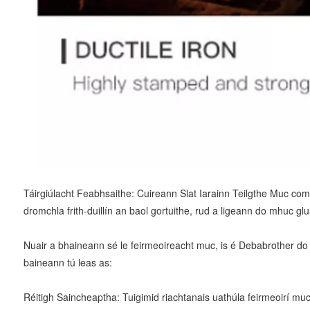
Táirgiúlacht Feabhsaithe: Cuireann Slat Iarainn Teilgthe Muc comp
dromchla frith-duillín an baol gortuithe, rud a ligeann do mhuc gl
Nuair a bhaineann sé le feirmeoireacht muc, is é Debabrother do p
baineann tú leas as:
Réitigh Saincheaptha: Tuigimid riachtanais uathúla feirmeoirí muc