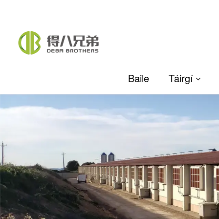
Baile
Táirgí