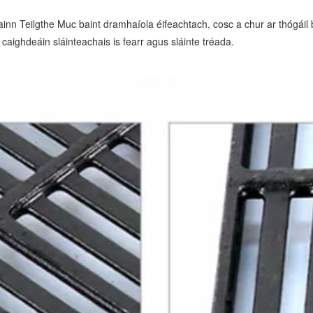
n Teilgthe Muc baint dramhaíola éifeachtach, cosc ​​a chur ar thógáil 
aighdeáin sláinteachais is fearr agus sláinte tréada.