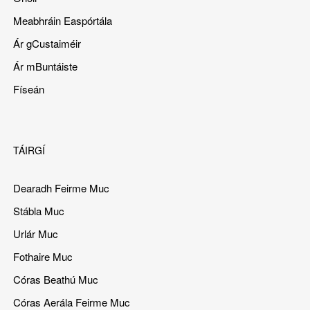
Meabhráin Easpórtála
Ár gCustaiméir
Ár mBuntáiste
Físeán
TÁIRGÍ
Dearadh Feirme Muc
Stábla Muc
Urlár Muc
Fothaire Muc
Córas Beathú Muc
Córas Aerála Feirme Muc