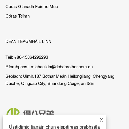
Córas Glanadh Feirme Muc
Córas Téimh
DÉAN TEAGMHÁIL LINN
Teil: +86-15864292293
Ríomhphost:
michaelxin@debabrother.com.cn
Seoladh: Uimh.187 Bóthar Meán Heilongjiang, Chengyang
Dúiche, Qingdao City, Shandong Cúige, an tSín
X
Úsáidimid fianáin chun eispéireas brabhsála