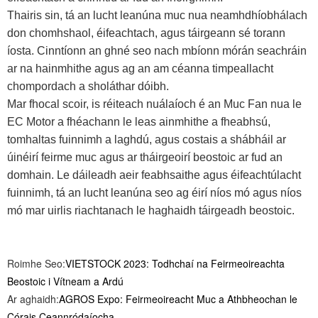
Thairis sin, tá an lucht leanúna muc nua neamhdhíobhálach
don chomhshaol, éifeachtach, agus táirgeann sé torann
íosta. Cinntíonn an ghné seo nach mbíonn mórán seachráin
ar na hainmhithe agus ag an am céanna timpeallacht
chompordach a sholáthar dóibh.
Mar fhocal scoir, is réiteach nuálaíoch é an Muc Fan nua le
EC Motor a fhéachann le leas ainmhithe a fheabhsú,
tomhaltas fuinnimh a laghdú, agus costais a shábháil ar
úinéirí feirme muc agus ar tháirgeoirí beostoic ar fud an
domhain. Le dáileadh aeir feabhsaithe agus éifeachtúlacht
fuinnimh, tá an lucht leanúna seo ag éirí níos mó agus níos
mó mar uirlis riachtanach le haghaidh táirgeadh beostoic.
Roimhe Seo:
VIETSTOCK 2023: Todhchaí na Feirmeoireachta
Beostoic i Vítneam a Ardú
Ar aghaidh:
AGROS Expo: Feirmeoireacht Muc a Athbheochan le
Córais Ceannródaíocha