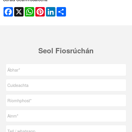
Facebook
X
WhatsApp
Pinterest
LinkedIn
Share
Seol Fiosrúchán