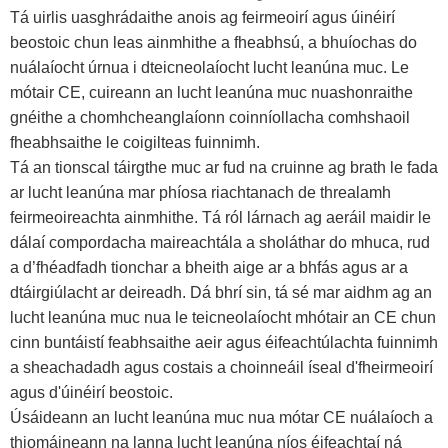
Tá uirlis uasghrádaithe anois ag feirmeoirí agus úinéirí
beostoic chun leas ainmhithe a fheabhsú, a bhuíochas do
nuálaíocht úrnua i dteicneolaíocht lucht leanúna muc. Le
mótair CE, cuireann an lucht leanúna muc nuashonraithe
gnéithe a chomhcheanglaíonn coinníollacha comhshaoil ​​​​
fheabhsaithe le coigilteas fuinnimh.
Tá an tionscal táirgthe muc ar fud na cruinne ag brath le fada
ar lucht leanúna mar phíosa riachtanach de threalamh
feirmeoireachta ainmhithe. Tá ról lárnach ag aeráil maidir le
dálaí compordacha maireachtála a sholáthar do mhuca, rud
a d’fhéadfadh tionchar a bheith aige ar a bhfás agus ar a
dtáirgiúlacht ar deireadh. Dá bhrí sin, tá sé mar aidhm ag an
lucht leanúna muc nua le teicneolaíocht mhótair an CE chun
cinn buntáistí feabhsaithe aeir agus éifeachtúlachta fuinnimh
a sheachadadh agus costais a choinneáil íseal d'fheirmeoirí
agus d'úinéirí beostoic.
Úsáideann an lucht leanúna muc nua mótar CE nuálaíoch a
thiomáineann na lanna lucht leanúna níos éifeachtaí ná