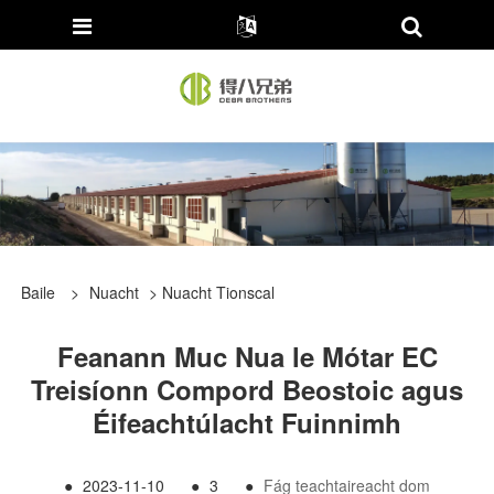
Baile
>
Nuacht
>
Nuacht Tionscal
Feanann Muc Nua le Mótar EC
Treisíonn Compord Beostoic agus
Éifeachtúlacht Fuinnimh
●
2023-11-10
●
3
●
Fág teachtaireacht dom