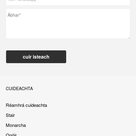
cuir isteach
CUIDEACHTA
Réamhrá cuideachta
Stair
Monarcha
Onóir