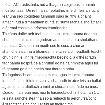
mótair AC traidisiúnta, rud a fhágann coigilteas fuinnimh
níos suntasaí. De réir na saineolaithe, is féidir leis an lucht
leanúna seo coigilteas fuinnimh suas le 70% a bhaint
amach, rud a d'fhéadfadh buntáistí suntasacha a sholáthar i
dtéarmaí costais oibríochta leanúnacha.
Tá córas dáilte aeir feabhsaithe an lucht leanúna deartha
chun timpeallacht chaighdeán aeir níos fearr a sholáthar do
na muca. Cuidíonn an modh seo le cosc ​​a chur ar
shaincheisteanna a bhaineann le taise a d’fhéadfadh teacht
chun cinn le linn feirmeoireachta beostoic, a d’fhéadfadh
fadhbanna riospráide a chruthú do na hainmhithe agus fiú
ráigeanna galair a bheith mar thoradh orthu.
Tá íogaireacht ard taise ag muca, agus le lucht leanúna
traidisiúnta, is féidir le taise a charnadh in aice leis na ballaí
agus tionchar diúltach a imirt ar chóras riospráide na muc.
Cuidíonn an fean muc nua le teicneolaíocht mhótair an CE
leis na saincheisteanna seo a réiteach trí aerchúrsaíocht
éifeachtach a chinntiú ar fud an fhoirgnimh.